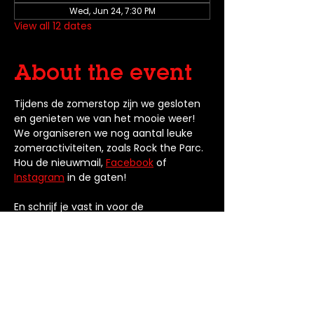
Wed, Jun 24, 7:30 PM
View all 12 dates
About the event
Tijdens de zomerstop zijn we gesloten 
en genieten we van het mooie weer! 
We organiseren we nog aantal leuke 
zomeractiviteiten, zoals Rock the Parc. 
Hou de nieuwmail, 
Facebook
 of 
Instagram
 in de gaten! 
En schrijf je vast in voor de 
eerstvolgende cursus 
9 september 
2026
.
RSVP