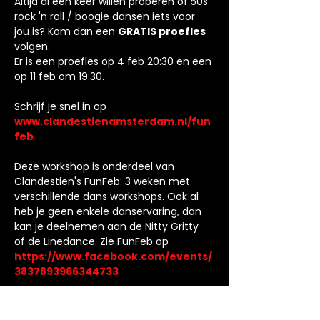
Altijd al een keer willen proberen of 50s 
rock 'n roll / boogie dansen iets voor 
jou is? Kom dan een 
GRATIS proefles
volgen.
Er is een proefles op 4 feb 20:30 en een 
op 11 feb om 19:30.
Schrijf je snel in op 
www.clandestienamsterdam.nl/fun
feb
Deze workshop is onderdeel van 
Clandestien's FunFeb: 3 weken met 
verschillende dans workshops. Ook al 
heb je geen enkele danservaring, dan 
kan je deelnemen aan de Nitty Gritty 
of de Linedance. Zie FunFeb op 
https://www.facebook.com/events/
3837893966344733
Vind je het leuk, dan start 4 maart de 
reguliere beginners cursus. Voor meer 