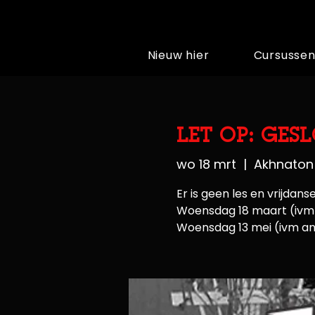
Nieuw hier
Cursusse
LET OP: GES
wo 18 mrt
  |  
Akhnaton
Er is geen les en vrijdans
Woensdag 18 maart (ivm
Woensdag 13 mei (ivm and