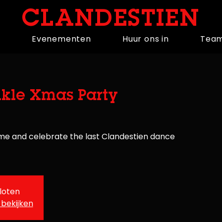
CLANDESTIEN
n
Evenementen
Huur ons in
Tea
nkle Xmas Party
Come and celebrate the last Clandestien dance
sloten
bekijken