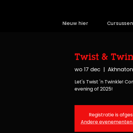
Nieuw hier
Cursusse
Twist & Twi
wo 17 dec
  |  
Akhnaton
Let's Twist 'n Twinkle! 
evening of 2025!
Registratie is afge
Andere evenementen 