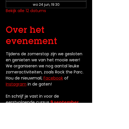
wo 24 jun, 19:30
Bekijk alle 12 datums
Over het
evenement
Tijdens de zomerstop zijn we gesloten 
en genieten we van het mooie weer! 
We organiseren we nog aantal leuke 
zomeractiviteiten, zoals Rock the Parc. 
Hou de nieuwmail, 
Facebook
 of 
Instagram
 in de gaten! 
En schrijf je vast in voor de 
eerstvolgende cursus 
9 september 
2026
.
Verder